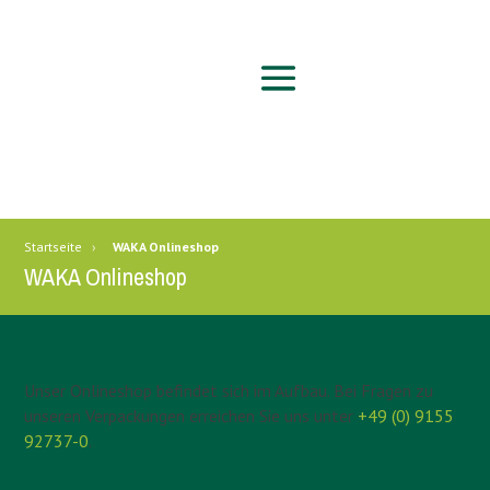
Startseite
›
WAKA Onlineshop
WAKA Onlineshop
Unser Onlineshop befindet sich im Aufbau. Bei Fragen zu
unseren Verpackungen erreichen Sie uns unter
+49 (0) 9155
92737-0
.